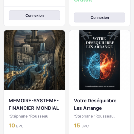
Connexion
Connexion
MEMOIRE-SYSTEME-
Votre Déséquilibre
FINANCIER-MONDIAL
Les Arrange
:Stéphane :Rousseau.
:Stephane :Rousseau.
10
15
BPC
BPC