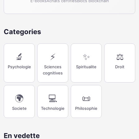
E-books
Achats certifies
Blocs blockchain
Categories
🔬
⚡
✨
⚖️
Psychologie
Sciences
Spiritualite
Droit
cognitives
🌍
💻
📜
Societe
Technologie
Philosophie
En vedette