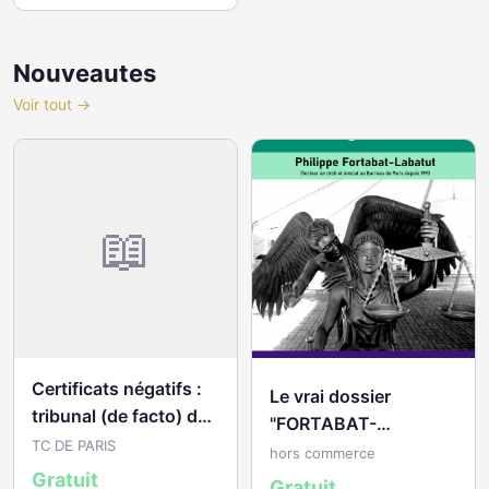
Nouveautes
Voir tout →
📖
Certificats négatifs :
Le vrai dossier
tribunal (de facto) de
"FORTABAT-
commerce de Paris
TC DE PARIS
LABATUT"
hors commerce
Gratuit
Gratuit