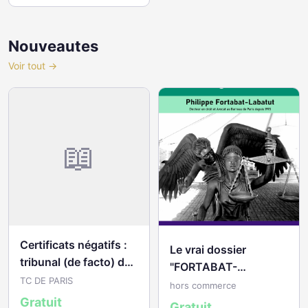
Nouveautes
Voir tout →
📖
Certificats négatifs :
Le vrai dossier
tribunal (de facto) de
"FORTABAT-
commerce de Paris
TC DE PARIS
LABATUT"
hors commerce
Gratuit
Gratuit