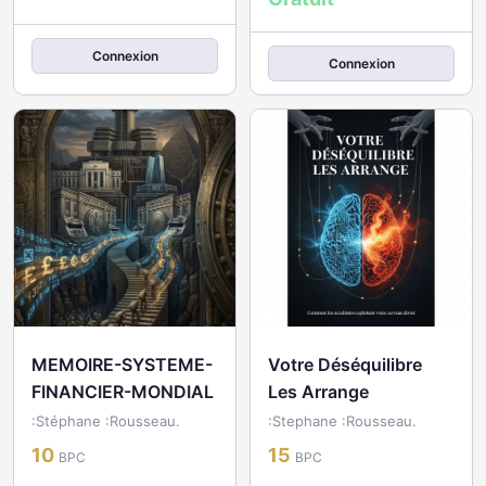
Connexion
Connexion
MEMOIRE-SYSTEME-
Votre Déséquilibre
FINANCIER-MONDIAL
Les Arrange
:Stéphane :Rousseau.
:Stephane :Rousseau.
10
15
BPC
BPC