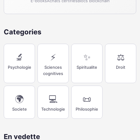
E-books
Achats certifies
Blocs blockchain
Categories
🔬
⚡
✨
⚖️
Psychologie
Sciences
Spiritualite
Droit
cognitives
🌍
💻
📜
Societe
Technologie
Philosophie
En vedette