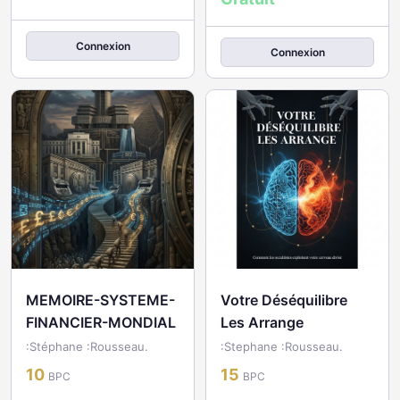
Connexion
Connexion
MEMOIRE-SYSTEME-
Votre Déséquilibre
FINANCIER-MONDIAL
Les Arrange
:Stéphane :Rousseau.
:Stephane :Rousseau.
10
15
BPC
BPC