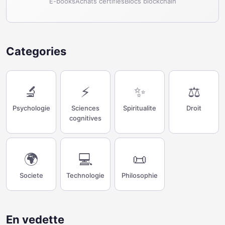
E-books
Achats certifies
Blocs blockchain
Categories
🔬
⚡
✨
⚖️
Psychologie
Sciences
Spiritualite
Droit
cognitives
🌍
💻
📜
Societe
Technologie
Philosophie
En vedette