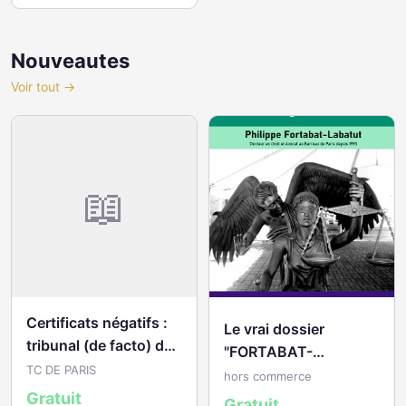
Nouveautes
Voir tout →
📖
Certificats négatifs :
Le vrai dossier
tribunal (de facto) de
"FORTABAT-
commerce de Paris
TC DE PARIS
LABATUT"
hors commerce
Gratuit
Gratuit