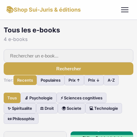
📚
Shop Sui-Juris & éditions
Tous les e-books
4 e-books
Rechercher
Trier:
Recents
Populaires
Prix ↑
Prix ↓
A-Z
Tous
🔬 Psychologie
⚡ Sciences cognitives
✨ Spiritualite
⚖️ Droit
🌍 Societe
💻 Technologie
📜 Philosophie