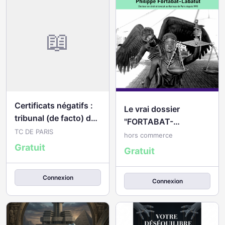
📖
Certificats négatifs :
Le vrai dossier
tribunal (de facto) de
"FORTABAT-
commerce de Paris
TC DE PARIS
LABATUT"
hors commerce
Gratuit
Gratuit
Connexion
Connexion