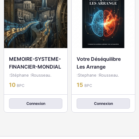
MEMOIRE-SYSTEME-
Votre Déséquilibre
FINANCIER-MONDIAL
Les Arrange
:Stéphane :Rousseau.
:Stephane :Rousseau.
10
15
BPC
BPC
Connexion
Connexion